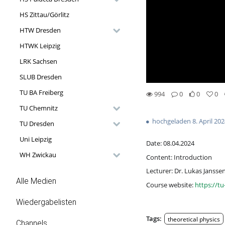
HS Zittau/Görlitz
HTW Dresden
HTWK Leipzig
LRK Sachsen
SLUB Dresden
TU BA Freiberg
994
0
0
0
0likes
0favorites
994views
0Kommentare
TU Chemnitz
hochgeladen 8. April 20
TU Dresden
Uni Leipzig
Date: 08.04.2024
WH Zwickau
Content: Introduction
Lecturer: Dr. Lukas Jansse
Alle Medien
Course website:
https://t
Wiedergabelisten
Tags:
theoretical physics
Channels