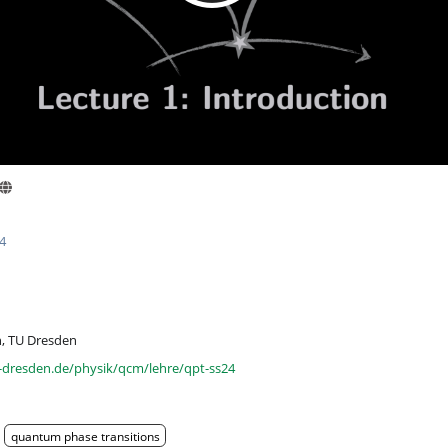
24
n, TU Dresden
u-dresden.de/physik/qcm/lehre/qpt-ss24
quantum phase transitions