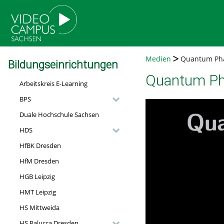
go
go
go
to
to
to
navigation
main
footer
content
Medien
Quantum Phas
Bildungseinrichtungen
Quantum Pha
Arbeitskreis E-Learning
BPS
Duale Hochschule Sachsen
HDS
HfBK Dresden
HfM Dresden
HGB Leipzig
HMT Leipzig
HS Mittweida
HS Palucca Dresden