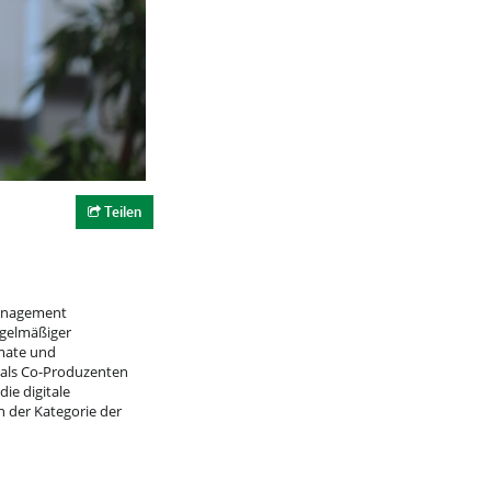
Teilen
Management
egelmäßiger
rmate und
 als Co-Produzenten
die digitale
n der Kategorie der