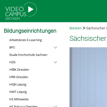
go
go
go
to
to
to
navigation
main
footer
content
Medien
Sächsischer 
Bildungseinrichtungen
Sächsischer
Arbeitskreis E-Learning
BPS
Duale Hochschule Sachsen
HDS
HfBK Dresden
HfM Dresden
HGB Leipzig
HMT Leipzig
HS Mittweida
HS Palucca Dresden