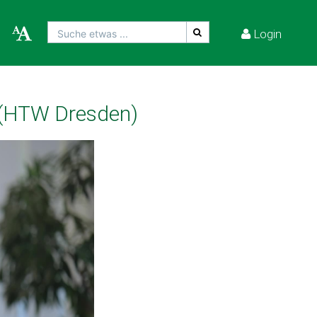
Login
Suche etwas ...
k (HTW Dresden)