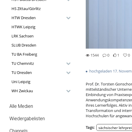
HS Zittau/Görlitz
HTW Dresden
HTWK Leipzig
LRK Sachsen
SLUB Dresden
TU BA Freiberg
1544
0
1
0
1likes
0favorites
1544views
0Kommentare
TU Chemnitz
hochgeladen 17. Novem
TU Dresden
Uni Leipzig
Prof. Dr. Torsten Gonscho
mittelständischer Unterne
WH Zwickau
Einbindung von Praxisexp
Anwendungskompetenzen. D
ihres Lernerfolges. Aktiv i
Alle Medien
Transformation und interna
Hochschulen für angewand
Wiedergabelisten
Tags:
sächsischer lehrprei
Channels