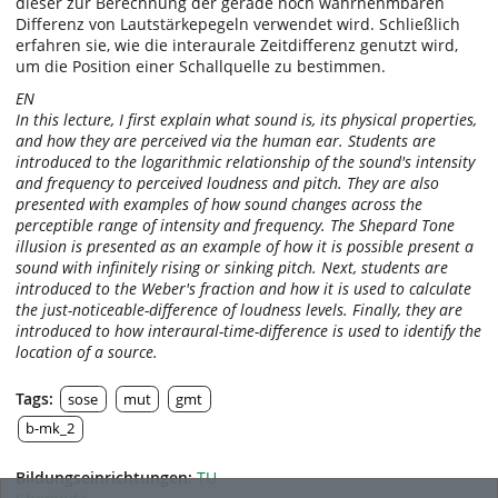
dieser zur Berechnung der gerade noch wahrnehmbaren
Differenz von Lautstärkepegeln verwendet wird. Schließlich
erfahren sie, wie die interaurale Zeitdifferenz genutzt wird,
um die Position einer Schallquelle zu bestimmen.
EN
In this lecture, I first explain what sound is, its physical properties,
and how they are perceived via the human ear. Students are
introduced to the logarithmic relationship of the sound's intensity
and frequency to perceived loudness and pitch. They are also
presented with examples of how sound changes across the
perceptible range of intensity and frequency. The Shepard Tone
illusion is presented as an example of how it is possible present a
sound with infinitely rising or sinking pitch. Next, students are
introduced to the Weber's fraction and how it is used to calculate
the just-noticeable-difference of loudness levels. Finally, they are
introduced to how interaural-time-difference is used to identify the
location of a source.
Tags:
sose
mut
gmt
b-mk_2
Bildungseinrichtungen:
TU