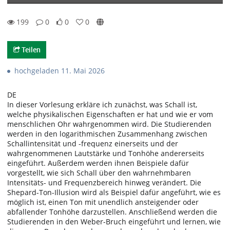
199
0
0
0
0likes
0favorites
199views
0Kommentare
Teilen
hochgeladen 11. Mai 2026
DE
In dieser Vorlesung erkläre ich zunächst, was Schall ist,
welche physikalischen Eigenschaften er hat und wie er vom
menschlichen Ohr wahrgenommen wird. Die Studierenden
werden in den logarithmischen Zusammenhang zwischen
Schallintensität und -frequenz einerseits und der
wahrgenommenen Lautstärke und Tonhöhe andererseits
eingeführt. Außerdem werden ihnen Beispiele dafür
vorgestellt, wie sich Schall über den wahrnehmbaren
Intensitäts- und Frequenzbereich hinweg verändert. Die
Shepard-Ton-Illusion wird als Beispiel dafür angeführt, wie es
möglich ist, einen Ton mit unendlich ansteigender oder
abfallender Tonhöhe darzustellen. Anschließend werden die
Studierenden in den Weber-Bruch eingeführt und lernen, wie