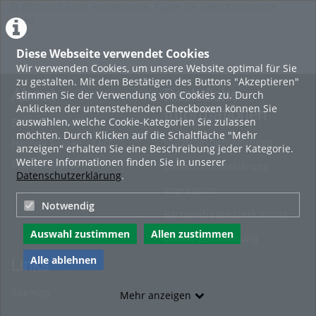
Es gibt noch keine Kommentare. Fügen Sie einen Kommentar
hinzu.
Diese Webseite verwendet Cookies
Wir verwenden Cookies, um unsere Website optimal für Sie
zu gestalten. Mit dem Bestätigen des Buttons "Akzeptieren"
About
Rechtliche
stimmen Sie der Verwendung von Cookies zu. Durch
Anklicken der untenstehenden Checkboxen können Sie
Informationen
auswählen, welche Cookie-Kategorien Sie zulassen
Erste Schritte
möchten. Durch Klicken auf die Schaltfläche "Mehr
Nutzungsbedingungen
Häufige Fragen - FAQ
anzeigen" erhalten Sie eine Beschreibung jeder Kategorie.
Weitere Informationen finden Sie in unserer
Betriebsstatus
Datenschutzerklärung
Datenschutzerklärung
.
Impressum
Notwendig
Barrierefreiheitserklärung
Auswahl zustimmen
Allen zustimmen
Cookie-Zustimmung
Alle ablehnen
Links
Sitemap
Mehr anzeigen