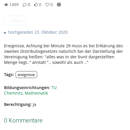
1499
0
0
0
0likes
0favorites
1499views
0Kommentare
Teilen
hochgeladen 23. Oktober 2020
Ereignisse, Achtung bei Minute 29 muss es bei Erklärung des
zweiten Distributivgesetzes natürlich bei der Darstellung der
Vereinigung heißen: "alles was in der bunt dargestellten
Menge liegt.." anstatt ".. sowohl als auch .."
Tags:
ereignisse
Bildungseinrichtungen:
TU
Chemnitz
,
Mathematik
Berechtigung:
Ja
0 Kommentare