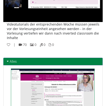
Videotutorials der entsprechenden Woche müssen jeweils
vor der Vorlesungseinheit angesehen werden - in der
Vorlesung vertiefen wir dann nach inverted classroom die
Inhalte
|
70
0
0
0
70
0
0
0
Videos
Bilder
Audios
Dateien
Alles