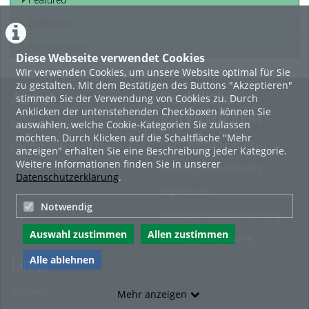
Featured
Beliebtheit
Kommentare
Diese Webseite verwendet Cookies
Wir verwenden Cookies, um unsere Website optimal für Sie
zu gestalten. Mit dem Bestätigen des Buttons "Akzeptieren"
About
Rechtliche
stimmen Sie der Verwendung von Cookies zu. Durch
Anklicken der untenstehenden Checkboxen können Sie
Informationen
auswählen, welche Cookie-Kategorien Sie zulassen
Erste Schritte
möchten. Durch Klicken auf die Schaltfläche "Mehr
Nutzungsbedingungen
Häufige Fragen - FAQ
anzeigen" erhalten Sie eine Beschreibung jeder Kategorie.
Weitere Informationen finden Sie in unserer
Betriebsstatus
Datenschutzerklärung
Datenschutzerklärung
.
Impressum
Notwendig
Barrierefreiheitserklärung
Auswahl zustimmen
Allen zustimmen
Cookie-Zustimmung
Alle ablehnen
Links
Sitemap
Mehr anzeigen