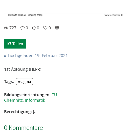
727
0
0
0
0likes
0favorites
727views
0Kommentare
Teilen
hochgeladen 19. Februar 2021
1st Ãœbung (HLPR)
Tags:
magma
Bildungseinrichtungen:
TU
Chemnitz
,
Informatik
Berechtigung:
Ja
0 Kommentare