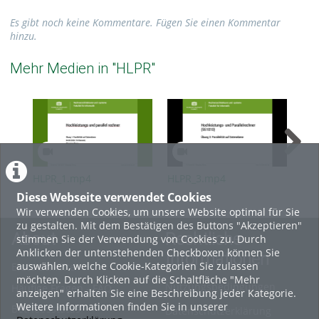
Es gibt noch keine Kommentare. Fügen Sie einen Kommentar
hinzu.
Mehr Medien in "HLPR"
HLPR_1.mp4
HLPR_3.mp4
HL
Diese Webseite verwendet Cookies
Wir verwenden Cookies, um unsere Website optimal für Sie
zu gestalten. Mit dem Bestätigen des Buttons "Akzeptieren"
About
Rechtliche
stimmen Sie der Verwendung von Cookies zu. Durch
Anklicken der untenstehenden Checkboxen können Sie
Informationen
auswählen, welche Cookie-Kategorien Sie zulassen
Erste Schritte
möchten. Durch Klicken auf die Schaltfläche "Mehr
Nutzungsbedingungen
Häufige Fragen - FAQ
anzeigen" erhalten Sie eine Beschreibung jeder Kategorie.
Weitere Informationen finden Sie in unserer
Betriebsstatus
Datenschutzerklärung