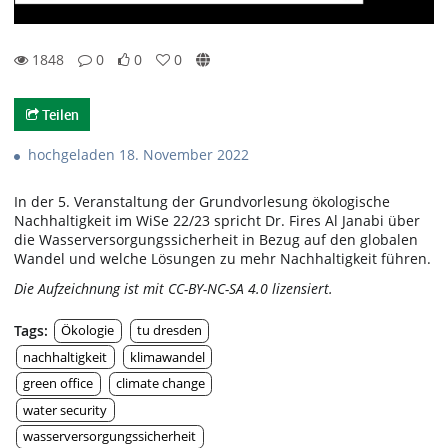
1848
0
0
0
0likes
0favorites
1848views
0Kommentare
Teilen
hochgeladen 18. November 2022
In der 5. Veranstaltung der Grundvorlesung ökologische
Nachhaltigkeit im WiSe 22/23 spricht Dr. Fires Al Janabi über
die Wasserversorgungssicherheit in Bezug auf den globalen
Wandel und welche Lösungen zu mehr Nachhaltigkeit führen.
Die Aufzeichnung ist mit CC-BY-NC-SA 4.0 lizensiert.
Tags:
Ökologie
tu dresden
nachhaltigkeit
klimawandel
green office
climate change
water security
wasserversorgungssicherheit