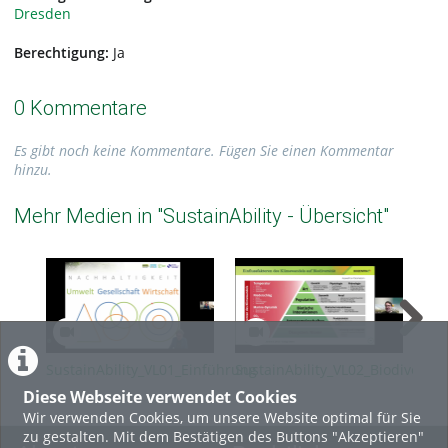
Dresden
Berechtigung:
Ja
0 Kommentare
Es gibt noch keine Kommentare. Fügen Sie einen Kommentar
hinzu.
Mehr Medien in "SustainAbility - Übersicht"
SustainAbility_VL01_Einführung
SustainAbility_VL02_Biodiversit
Sus
in den
Agr
Diese Webseite verwendet Cookies
Klimawandel_SoSe26
Wir verwenden Cookies, um unsere Website optimal für Sie
zu gestalten. Mit dem Bestätigen des Buttons "Akzeptieren"