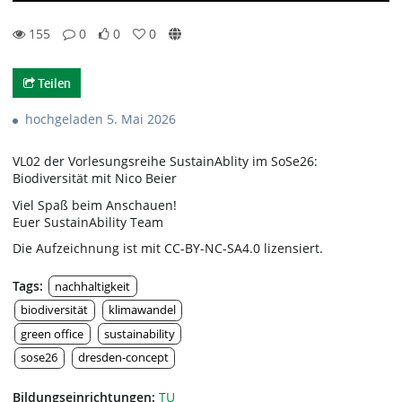
155
0
0
0
0likes
0favorites
155views
0Kommentare
Teilen
hochgeladen 5. Mai 2026
VL02 der Vorlesungsreihe SustainAblity im SoSe26:
Biodiversität mit Nico Beier
Viel Spaß beim Anschauen!
Euer SustainAbility Team
Die Aufzeichnung ist mit CC-BY-NC-SA4.0 lizensiert.
Tags:
nachhaltigkeit
biodiversität
klimawandel
green office
sustainability
sose26
dresden-concept
Bildungseinrichtungen:
TU