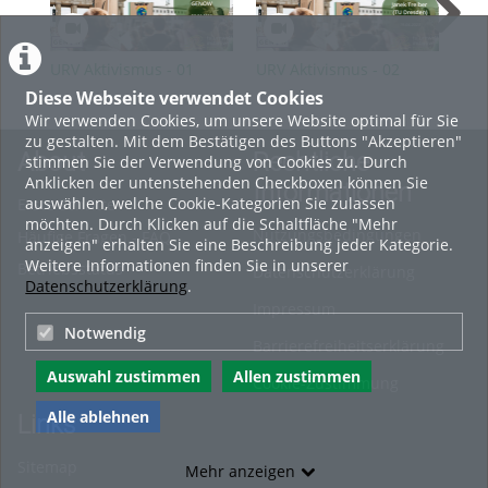
URV Aktivismus - 01
URV Aktivismus - 02
URV
Einführungsveranstaltung
Umweltbewegungen
Fri
Diese Webseite verwendet Cookies
und ihr Verhältnis zur
Wir verwenden Cookies, um unsere Website optimal für Sie
Politik
zu gestalten. Mit dem Bestätigen des Buttons "Akzeptieren"
About
Rechtliche
stimmen Sie der Verwendung von Cookies zu. Durch
Anklicken der untenstehenden Checkboxen können Sie
Informationen
auswählen, welche Cookie-Kategorien Sie zulassen
Erste Schritte
möchten. Durch Klicken auf die Schaltfläche "Mehr
Nutzungsbedingungen
Häufige Fragen - FAQ
anzeigen" erhalten Sie eine Beschreibung jeder Kategorie.
Weitere Informationen finden Sie in unserer
Betriebsstatus
Datenschutzerklärung
Datenschutzerklärung
.
Impressum
Notwendig
Barrierefreiheitserklärung
Auswahl zustimmen
Allen zustimmen
Cookie-Zustimmung
Alle ablehnen
Links
Sitemap
Mehr anzeigen