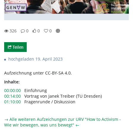
326
0
0
0
0likes
0favorites
326views
0Kommentare
Teilen
hochgeladen 19. April 2023
Aufzeichnung unter CC-BY-SA 4.0.
Inhalte:
00:00:00
Einführung
00:14:00
Vortrag von Janek Treiber (TU Dresden)
01:10:00
Fragenrunde / Diskussion
→ Alle weiteren Aufzeichungen zur URV "How to Activism -
Wie wir bewegen, was uns bewegt" ←