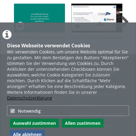
URV "Wie Geld das Klima
URV "Wie Geld das Klima
URV
beeinflusst" - VL 1 Wie
beeinflusst" - VL 02
bee
Diese Webseite verwendet Cookies
funktioniert das
Investieren an der Börse
Wac
Wir verwenden Cookies, um unsere Website optimal für Sie
Finanzwesen?
Umw
zu gestalten. Mit dem Bestätigen des Buttons "Akzeptieren"
About
Rechtliche
stimmen Sie der Verwendung von Cookies zu. Durch
Anklicken der untenstehenden Checkboxen können Sie
Informationen
auswählen, welche Cookie-Kategorien Sie zulassen
Erste Schritte
möchten. Durch Klicken auf die Schaltfläche "Mehr
Nutzungsbedingungen
Häufige Fragen - FAQ
anzeigen" erhalten Sie eine Beschreibung jeder Kategorie.
Weitere Informationen finden Sie in unserer
Betriebsstatus
Datenschutzerklärung
Datenschutzerklärung
.
Impressum
Notwendig
Barrierefreiheitserklärung
Auswahl zustimmen
Allen zustimmen
Cookie-Zustimmung
Alle ablehnen