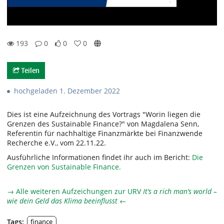
193
0
0
0
0likes
0favorites
193views
0Kommentare
Teilen
hochgeladen 1. Dezember 2022
Dies ist eine Aufzeichnung des Vortrags "Worin liegen die
Grenzen des Sustainable Finance?" von Magdalena Senn,
Referentin für nachhaltige Finanzmärkte bei Finanzwende
Recherche e.V., vom 22.11.22.
Ausführliche Informationen findet ihr auch im Bericht:
Die
Grenzen von Sustainable Finance.
→ Alle weiteren Aufzeichungen zur URV
It’s a rich man’s world –
wie dein Geld das Klima beeinflusst
←
Tags:
finance