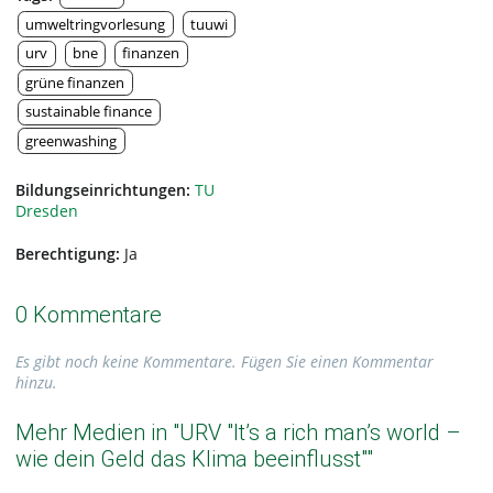
umweltringvorlesung
tuuwi
urv
bne
finanzen
grüne finanzen
sustainable finance
greenwashing
Bildungseinrichtungen:
TU
Dresden
Berechtigung:
Ja
0 Kommentare
Es gibt noch keine Kommentare. Fügen Sie einen Kommentar
hinzu.
Mehr Medien in "URV "It’s a rich man’s world –
wie dein Geld das Klima beeinflusst""