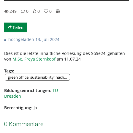
249
0
0
0
0likes
0favorites
249views
0Kommentare
Teilen
hochgeladen 13. Juli 2024
Dies ist die letzte inhaltliche Vorlesung des SoSe24, gehalten
von
M.Sc. Freya Sternkopf
am 11.07.24
Tags:
green office; sustainability; nachhaltigkeit; bne; sose24; kreislaufwirts
Bildungseinrichtungen:
TU
Dresden
Berechtigung:
Ja
0 Kommentare