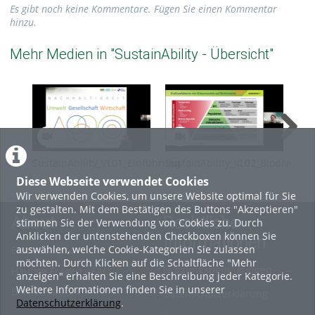
Es gibt noch keine Kommentare. Fügen Sie einen Kommentar
hinzu.
Mehr Medien in "SustainAbility - Übersicht"
SustainAbility_VL01_Einführung
SustainAbility_VL02_Biodiversit
Sus
in den
Agr
Diese Webseite verwendet Cookies
Klimawandel_SoSe26
Wir verwenden Cookies, um unsere Website optimal für Sie
zu gestalten. Mit dem Bestätigen des Buttons "Akzeptieren"
About
Rechtliche
stimmen Sie der Verwendung von Cookies zu. Durch
Anklicken der untenstehenden Checkboxen können Sie
Informationen
auswählen, welche Cookie-Kategorien Sie zulassen
Erste Schritte
möchten. Durch Klicken auf die Schaltfläche "Mehr
Nutzungsbedingungen
Häufige Fragen - FAQ
anzeigen" erhalten Sie eine Beschreibung jeder Kategorie.
Weitere Informationen finden Sie in unserer
Betriebsstatus
Datenschutzerklärung
Datenschutzerklärung
.