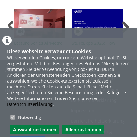
Lecture Series AirMetro
StuFoExpo 2026: How
Stu
SS2026 Guest A.
Does Coffee Price
or 
Diese Webseite verwendet Cookies
Guehnemann
Volatility Affect the Net
Ind
Wir verwenden Cookies, um unsere Website optimal für Sie
Income of Mexican
Aff
zu gestalten. Mit dem Bestätigen des Buttons "Akzeptieren"
Producers?
About
Rechtliche
stimmen Sie der Verwendung von Cookies zu. Durch
Anklicken der untenstehenden Checkboxen können Sie
Informationen
auswählen, welche Cookie-Kategorien Sie zulassen
Erste Schritte
möchten. Durch Klicken auf die Schaltfläche "Mehr
Nutzungsbedingungen
Häufige Fragen - FAQ
anzeigen" erhalten Sie eine Beschreibung jeder Kategorie.
Weitere Informationen finden Sie in unserer
Betriebsstatus
Datenschutzerklärung
Datenschutzerklärung
.
Impressum
Notwendig
Barrierefreiheitserklärung
Auswahl zustimmen
Allen zustimmen
Cookie-Zustimmung