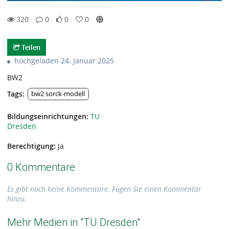
320
0
0
0
0likes
0favorites
320views
0Kommentare
Teilen
hochgeladen 24. Januar 2025
BW2
Tags:
bw2 sorck-modell
Bildungseinrichtungen:
TU
Dresden
Berechtigung:
Ja
0 Kommentare
Es gibt noch keine Kommentare. Fügen Sie einen Kommentar
hinzu.
Mehr Medien in "TU Dresden"