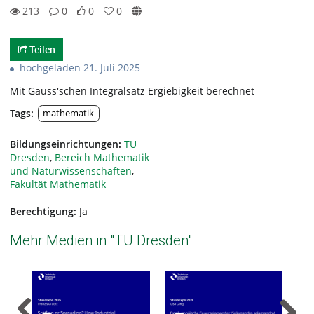
213
0
0
0
0likes
0favorites
213views
0Kommentare
Teilen
hochgeladen 21. Juli 2025
Mit Gauss'schen Integralsatz Ergiebigkeit berechnet
Tags:
mathematik
Bildungseinrichtungen:
TU
Dresden
,
Bereich Mathematik
und Naturwissenschaften
,
Fakultät Mathematik
Berechtigung:
Ja
Mehr Medien in "TU Dresden"