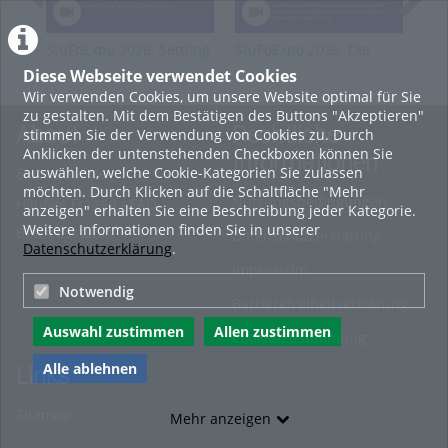
StuFoExpo 2026: Settling
StuFoExpo 2026: Der
Stu
or Spreading? How
Europäische
Em
Diese Webseite verwendet Cookies
Industrial Contaminants
Feuersalamander
Saf
Wir verwenden Cookies, um unsere Website optimal für Sie
Affect Settling Dynamics
(Salamandra
zu gestalten. Mit dem Bestätigen des Buttons "Akzeptieren"
salamandra) im
About
Rechtliche
stimmen Sie der Verwendung von Cookies zu. Durch
Stadtgebiet Dresden
Anklicken der untenstehenden Checkboxen können Sie
Informationen
auswählen, welche Cookie-Kategorien Sie zulassen
Erste Schritte
möchten. Durch Klicken auf die Schaltfläche "Mehr
Nutzungsbedingungen
Häufige Fragen - FAQ
anzeigen" erhalten Sie eine Beschreibung jeder Kategorie.
Weitere Informationen finden Sie in unserer
Betriebsstatus
Datenschutzerklärung
Datenschutzerklärung
.
Impressum
Notwendig
Barrierefreiheitserklärung
Auswahl zustimmen
Allen zustimmen
Cookie-Zustimmung
Alle ablehnen
Links
Sitemap
Mehr anzeigen