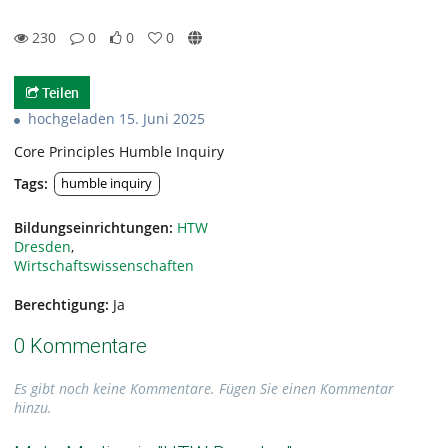
230
0
0
0
0likes
0favorites
230views
0Kommentare
Teilen
hochgeladen 15. Juni 2025
Core Principles Humble Inquiry
Tags:
humble inquiry
Bildungseinrichtungen:
HTW
Dresden
,
Wirtschaftswissenschaften
Berechtigung:
Ja
0 Kommentare
Es gibt noch keine Kommentare. Fügen Sie einen Kommentar
hinzu.