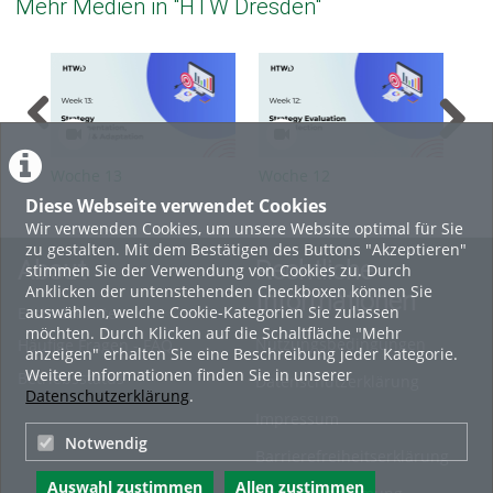
Mehr Medien in "HTW Dresden"
Woche 13
Woche 12
Woc
Diese Webseite verwendet Cookies
Wir verwenden Cookies, um unsere Website optimal für Sie
zu gestalten. Mit dem Bestätigen des Buttons "Akzeptieren"
About
Rechtliche
stimmen Sie der Verwendung von Cookies zu. Durch
Anklicken der untenstehenden Checkboxen können Sie
Informationen
auswählen, welche Cookie-Kategorien Sie zulassen
Erste Schritte
möchten. Durch Klicken auf die Schaltfläche "Mehr
Nutzungsbedingungen
Häufige Fragen - FAQ
anzeigen" erhalten Sie eine Beschreibung jeder Kategorie.
Weitere Informationen finden Sie in unserer
Betriebsstatus
Datenschutzerklärung
Datenschutzerklärung
.
Impressum
Notwendig
Barrierefreiheitserklärung
Auswahl zustimmen
Allen zustimmen