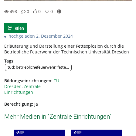
498
0
0
0
0likes
0favorites
498views
0Kommentare
Teilen
hochgeladen 2. Dezember 2024
Erläuterung und Darstellung einer Fettexplosion durch die
Betriebliche Feuerwehr der Technischen Universität Dresden
Tags:
tud; betrieblichefeuerwehr; fettexplosion
Bildungseinrichtungen:
TU
Dresden
,
Zentrale
Einrichtungen
Berechtigung:
Ja
Mehr Medien in "Zentrale Einrichtungen"