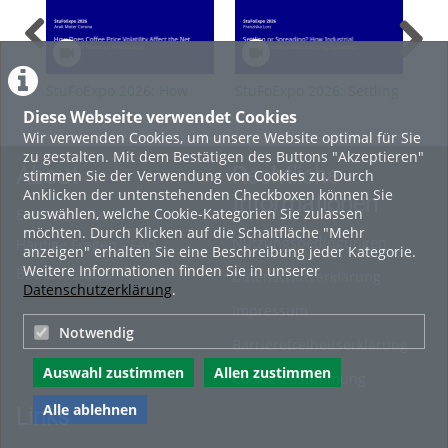
StuFoExpo 2026: How
StuFoExpo 2026: Settling
Stu
Does Coffee Price
or Spreading? How
Eur
Diese Webseite verwendet Cookies
Volatility Affect the Net
Industrial Contaminants
Feu
Wir verwenden Cookies, um unsere Website optimal für Sie
Income of Mexican
Affect Settling Dynamics
(Sa
zu gestalten. Mit dem Bestätigen des Buttons "Akzeptieren"
Producers?
sal
About
Rechtliche
stimmen Sie der Verwendung von Cookies zu. Durch
Sta
Anklicken der untenstehenden Checkboxen können Sie
Informationen
auswählen, welche Cookie-Kategorien Sie zulassen
Erste Schritte
möchten. Durch Klicken auf die Schaltfläche "Mehr
Nutzungsbedingungen
Häufige Fragen - FAQ
anzeigen" erhalten Sie eine Beschreibung jeder Kategorie.
Weitere Informationen finden Sie in unserer
Betriebsstatus
Datenschutzerklärung
Datenschutzerklärung
.
Impressum
Notwendig
Barrierefreiheitserklärung
Auswahl zustimmen
Allen zustimmen
Cookie-Zustimmung
Alle ablehnen
Links