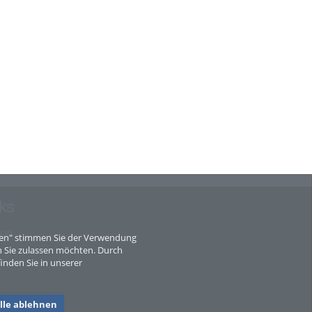
ks
map
eren" stimmen Sie der Verwendung
 Sie zulassen möchten. Durch
inden Sie in unserer
lle ablehnen