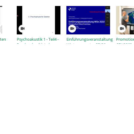
aten
Psychoakustik 1 - Teil4 -
Einführungsveranstaltung
Promotio
Psychophysiklaische
Wintersemester 25/26
GRK2868 -
Gesetze
Design of 
Metamater