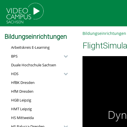
go
go
go
to
to
to
navigation
main
footer
content
Bildungseinrichtungen
Bildungseinrichtungen
FlightSimula
Arbeitskreis E-Learning
BPS
Duale Hochschule Sachsen
HDS
HfBK Dresden
HfM Dresden
HGB Leipzig
HMT Leipzig
HS Mittweida
HS Palucca Dresden