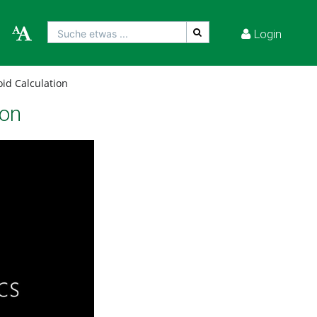
Login
Suche etwas ...
oid Calculation
ion