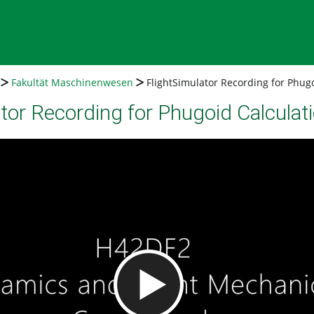
Fakultät Maschinenwesen
FlightSimulator Recording for Phug
tor Recording for Phugoid Calculat
Video abspielen