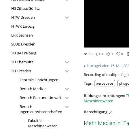
HS Zittau/Görlitz
HTW Dresden
HTWK Leipzig
LRK Sachsen
SLUB Dresden
TU BA Freiberg
63
0
0
0
0likes
0favorites
63views
0Kommentare
TU Chemnitz
hochgeladen 15. Mai 20
TU Dresden
Recording of mulitple flig
Zentrale Einrichtungen
Tags:
aerospace
phugo
Bereich Medizin
Bildungseinrichtungen:
T
Bereich Bau und Umwelt
Maschinenwesen
Bereich
Berechtigung:
Ja
Ingenieurwissenschaften
Fakultät
Mehr Medien in "F
Maschinenwesen