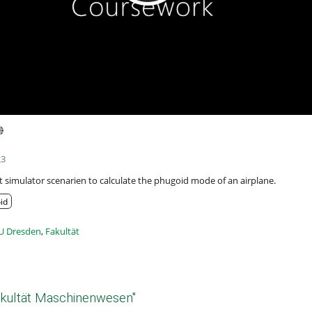
23
ht simulator scenarien to calculate the phugoid mode of an airplane.
id
U Dresden
,
Fakultät
akultät Maschinenwesen"