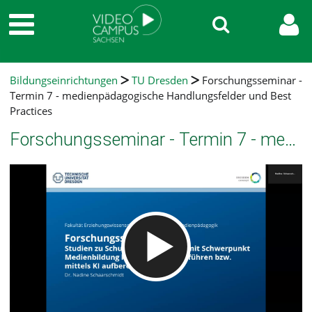
Bildungseinrichtungen
TU Dresden
Forschungsseminar -
Termin 7 - medienpädagogische Handlungsfelder und Best
Practices
Forschungsseminar - Termin 7 - medienpädagogische Handlungsfelder und Best Practices
Video