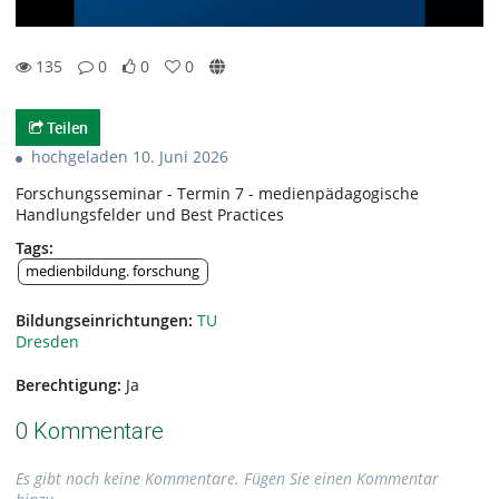
135
0
0
0
0likes
0favorites
135views
0Kommentare
Teilen
hochgeladen 10. Juni 2026
Forschungsseminar - Termin 7 - medienpädagogische
Handlungsfelder und Best Practices
Tags:
medienbildung. forschung
Bildungseinrichtungen:
TU
Dresden
Berechtigung:
Ja
0 Kommentare
Es gibt noch keine Kommentare. Fügen Sie einen Kommentar