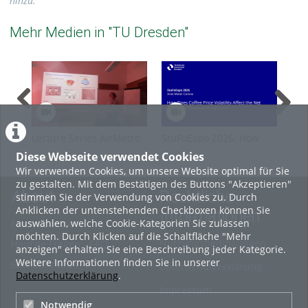
hinzu.
Mehr Medien in "TU Dresden"
Lecture Series AirMetro
StuFoExpo 2026: How
Stu
SS2026 Guest A.
Does Coffee Price
or 
Diese Webseite verwendet Cookies
Guehnemann
Volatility Affect the Net
Ind
Wir verwenden Cookies, um unsere Website optimal für Sie
Income of Mexican
Aff
zu gestalten. Mit dem Bestätigen des Buttons "Akzeptieren"
Producers?
About
Rechtliche
stimmen Sie der Verwendung von Cookies zu. Durch
Anklicken der untenstehenden Checkboxen können Sie
Informationen
auswählen, welche Cookie-Kategorien Sie zulassen
Erste Schritte
möchten. Durch Klicken auf die Schaltfläche "Mehr
Nutzungsbedingungen
Häufige Fragen - FAQ
anzeigen" erhalten Sie eine Beschreibung jeder Kategorie.
Weitere Informationen finden Sie in unserer
Betriebsstatus
Datenschutzerklärung
Datenschutzerklärung
.
Impressum
Notwendig