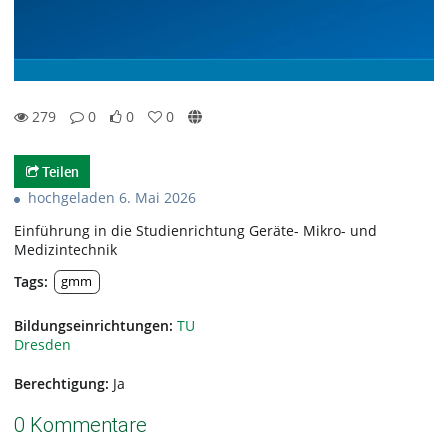
279
0
0
0
0likes
0favorites
279views
0Kommentare
Teilen
hochgeladen 6. Mai 2026
Einführung in die Studienrichtung Geräte- Mikro- und
Medizintechnik
Tags:
gmm
Bildungseinrichtungen:
TU
Dresden
Berechtigung:
Ja
0 Kommentare