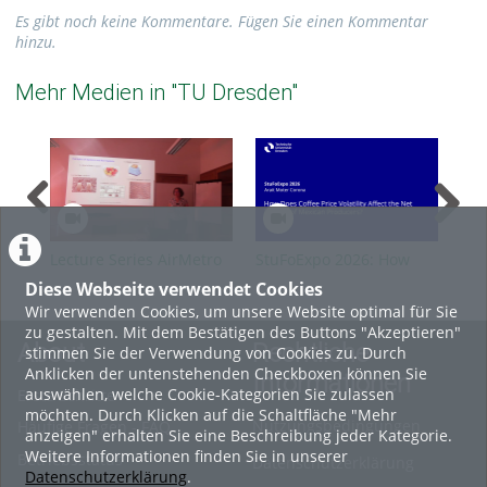
Es gibt noch keine Kommentare. Fügen Sie einen Kommentar
hinzu.
Mehr Medien in "TU Dresden"
Lecture Series AirMetro
StuFoExpo 2026: How
Stu
SS2026 Guest A.
Does Coffee Price
or 
Diese Webseite verwendet Cookies
Guehnemann
Volatility Affect the Net
Ind
Wir verwenden Cookies, um unsere Website optimal für Sie
Income of Mexican
Aff
zu gestalten. Mit dem Bestätigen des Buttons "Akzeptieren"
Producers?
About
Rechtliche
stimmen Sie der Verwendung von Cookies zu. Durch
Anklicken der untenstehenden Checkboxen können Sie
Informationen
auswählen, welche Cookie-Kategorien Sie zulassen
Erste Schritte
möchten. Durch Klicken auf die Schaltfläche "Mehr
Nutzungsbedingungen
Häufige Fragen - FAQ
anzeigen" erhalten Sie eine Beschreibung jeder Kategorie.
Weitere Informationen finden Sie in unserer
Betriebsstatus
Datenschutzerklärung
Datenschutzerklärung
.