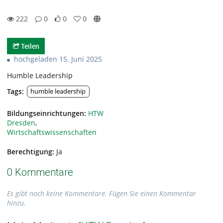
222
0
0
0
0likes
0favorites
222views
0Kommentare
Teilen
hochgeladen 15. Juni 2025
Humble Leadership
Tags:
humble leadership
Bildungseinrichtungen:
HTW
Dresden
,
Wirtschaftswissenschaften
Berechtigung:
Ja
0 Kommentare
Es gibt noch keine Kommentare. Fügen Sie einen Kommentar
hinzu.