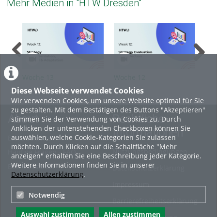
Mehr Medien in "HTW Dresden"
Woche 13
Woche 12
Woc
Diese Webseite verwendet Cookies
Wir verwenden Cookies, um unsere Website optimal für Sie
zu gestalten. Mit dem Bestätigen des Buttons "Akzeptieren"
About
Rechtliche
stimmen Sie der Verwendung von Cookies zu. Durch
Anklicken der untenstehenden Checkboxen können Sie
Informationen
auswählen, welche Cookie-Kategorien Sie zulassen
Erste Schritte
möchten. Durch Klicken auf die Schaltfläche "Mehr
Nutzungsbedingungen
Häufige Fragen - FAQ
anzeigen" erhalten Sie eine Beschreibung jeder Kategorie.
Weitere Informationen finden Sie in unserer
Betriebsstatus
Datenschutzerklärung
Datenschutzerklärung
.
Impressum
Notwendig
Barrierefreiheitserklärung
Auswahl zustimmen
Allen zustimmen