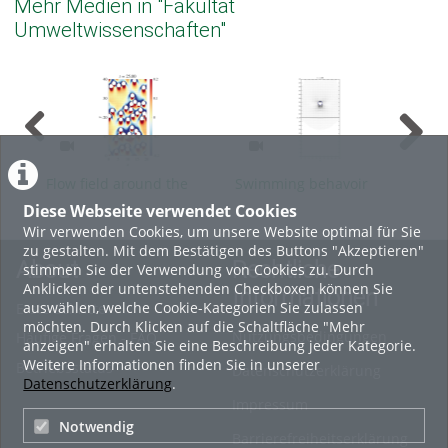
Mehr Medien in "Fakultät
Umweltwissenschaften"
Flow field around the
Swimming behavoir
Vis
swimmers
Diese Webseite verwendet Cookies
Wir verwenden Cookies, um unsere Website optimal für Sie
zu gestalten. Mit dem Bestätigen des Buttons "Akzeptieren"
About
Rechtliche
stimmen Sie der Verwendung von Cookies zu. Durch
Anklicken der untenstehenden Checkboxen können Sie
Informationen
auswählen, welche Cookie-Kategorien Sie zulassen
Erste Schritte
möchten. Durch Klicken auf die Schaltfläche "Mehr
Nutzungsbedingungen
Häufige Fragen - FAQ
anzeigen" erhalten Sie eine Beschreibung jeder Kategorie.
Weitere Informationen finden Sie in unserer
Betriebsstatus
Datenschutzerklärung
Datenschutzerklärung
.
Impressum
Notwendig
Barrierefreiheitserklärung