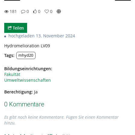
181
0
0
0
0likes
0favorites
181views
0Kommentare
Teilen
hochgeladen 13. November 2024
Hydromelioration LV09
Tags:
mhyd20
Bildungseinrichtungen:
Fakultät
Umweltwissenschaften
Berechtigung:
Ja
0 Kommentare
Es gibt noch keine Kommentare. Fügen Sie einen Kommentar
hinzu.