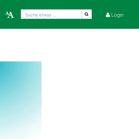
Login
Suche etwas ...