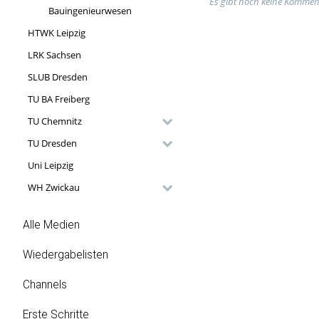
Es gibt noch keine Kommen
Bauingenieurwesen
HTWK Leipzig
LRK Sachsen
SLUB Dresden
TU BA Freiberg
TU Chemnitz
TU Dresden
Uni Leipzig
WH Zwickau
Alle Medien
Wiedergabelisten
Channels
Erste Schritte