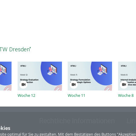
HTW Dresden"
Woche 12
Woche 11
Woche 8
Rechtliche Informationen
Lin
kies
Nutzungsbedingungen
Site
te optimal für Sie zu gestalten. Mit dem Bestätigen des Buttons "Akzepti