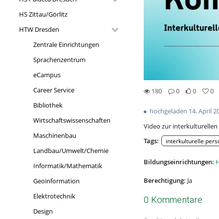
HS Zittau/Görlitz
HTW Dresden
Zentrale Einrichtungen
Sprachenzentrum
eCampus
Career Service
180
0
0
0
0likes
0favorites
180views
0Kommentare
Bibliothek
hochgeladen 14. April 2
Wirtschaftswissenschaften
Video zur interkulturelle
Maschinenbau
Tags:
interkulturelle per
Landbau/Umwelt/Chemie
Bildungseinrichtungen:
H
Informatik/Mathematik
Berechtigung:
Ja
Geoinformation
Elektrotechnik
0 Kommentare
Design