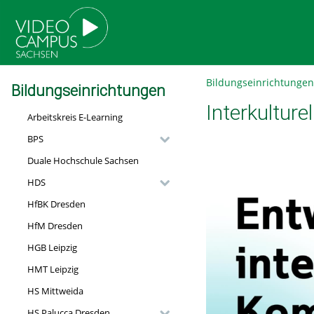
go
go
go
to
to
to
navigation
main
footer
content
Bildungseinrichtungen
Bildungseinrichtungen
Interkultur
Arbeitskreis E-Learning
BPS
Duale Hochschule Sachsen
HDS
HfBK Dresden
HfM Dresden
HGB Leipzig
HMT Leipzig
HS Mittweida
HS Palucca Dresden