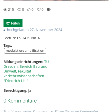
215
0
0
0
0likes
0favorites
215views
0Kommentare
Teilen
hochgeladen 27. November 2024
Lecture CS 2425 No. 6
Tags:
modulation; amplification
Bildungseinrichtungen:
TU
Dresden
,
Bereich Bau und
Umwelt
,
Fakultät
Verkehrswissenschaften
"Friedrich List"
Berechtigung:
Ja
0 Kommentare
Es gibt noch keine Kommentare. Fügen Sie einen Kommentar