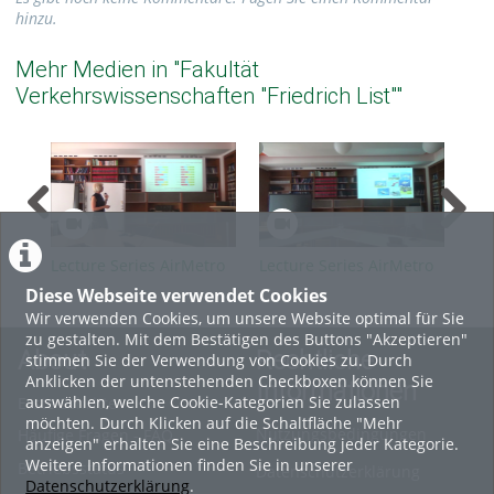
hinzu.
Mehr Medien in "Fakultät
Verkehrswissenschaften "Friedrich List""
Lecture Series AirMetro
Lecture Series AirMetro
Lec
SS2026 Part 10
SS2026 Part 9
SS2
Diese Webseite verwendet Cookies
Wir verwenden Cookies, um unsere Website optimal für Sie
zu gestalten. Mit dem Bestätigen des Buttons "Akzeptieren"
About
Rechtliche
stimmen Sie der Verwendung von Cookies zu. Durch
Anklicken der untenstehenden Checkboxen können Sie
Informationen
auswählen, welche Cookie-Kategorien Sie zulassen
Erste Schritte
möchten. Durch Klicken auf die Schaltfläche "Mehr
Nutzungsbedingungen
Häufige Fragen - FAQ
anzeigen" erhalten Sie eine Beschreibung jeder Kategorie.
Weitere Informationen finden Sie in unserer
Betriebsstatus
Datenschutzerklärung
Datenschutzerklärung
.