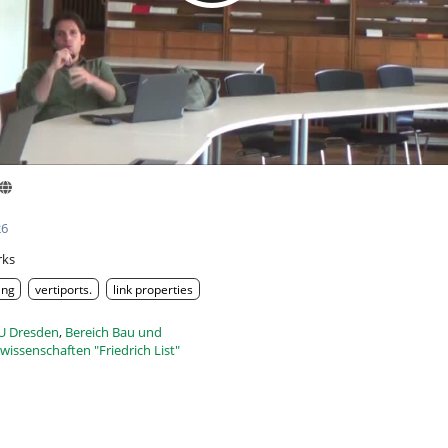
26
rks
ing
vertiports.
link properties
U Dresden
,
Bereich Bau und
wissenschaften "Friedrich List"