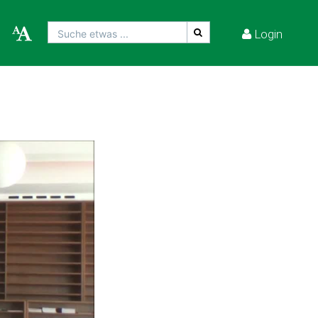
Login
Suche etwas ...