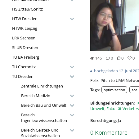
HS Zittau/Görlitz
HTW Dresden
HTWK Leipzig
LRK Sachsen
SLUB Dresden
TU BA Freiberg
146
0
0
0
0likes
0favorites
146views
0Kommentare
TU Chemnitz
hochgeladen 12. Juni 20
TU Dresden
Felix' Pitch to UAM Netwo
Zentrale Einrichtungen
Tags:
optimization
scal
Bereich Medizin
Bildungseinrichtungen:
T
Bereich Bau und Umwelt
Umwelt
,
Fakultät Verkehrs
Bereich
Berechtigung:
Ja
Ingenieurwissenschaften
Bereich Geistes- und
0 Kommentare
Sozialwissenschaften