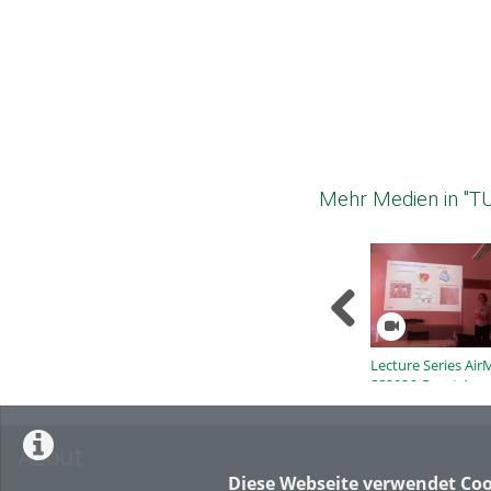
Mehr Medien in "T
Lecture Series Air
SS2026 Guest A.
Guehnemann
About
Diese Webseite verwendet Coo