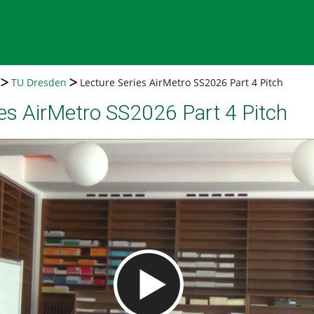
TU Dresden
Lecture Series AirMetro SS2026 Part 4 Pitch
ies AirMetro SS2026 Part 4 Pitch
Video abspielen