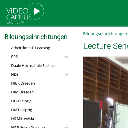
go
go
go
to
to
to
navigation
main
footer
content
Bildungseinrichtungen
Bildungseinrichtungen
Lecture Ser
Arbeitskreis E-Learning
BPS
Duale Hochschule Sachsen
HDS
HfBK Dresden
HfM Dresden
HGB Leipzig
HMT Leipzig
HS Mittweida
HS Palucca Dresden