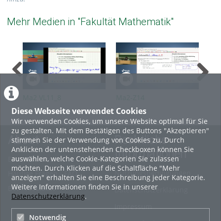
Mehr Medien in "Fakultät Mathematik"
Ma2 VL11_8
Ma2-Z14
Ma
Diese Webseite verwendet Cookies
Wir verwenden Cookies, um unsere Website optimal für Sie
zu gestalten. Mit dem Bestätigen des Buttons "Akzeptieren"
About
Rechtliche
stimmen Sie der Verwendung von Cookies zu. Durch
Anklicken der untenstehenden Checkboxen können Sie
Informationen
auswählen, welche Cookie-Kategorien Sie zulassen
Erste Schritte
möchten. Durch Klicken auf die Schaltfläche "Mehr
Nutzungsbedingungen
Häufige Fragen - FAQ
anzeigen" erhalten Sie eine Beschreibung jeder Kategorie.
Weitere Informationen finden Sie in unserer
Betriebsstatus
Datenschutzerklärung
Datenschutzerklärung
.
Impressum
Notwendig