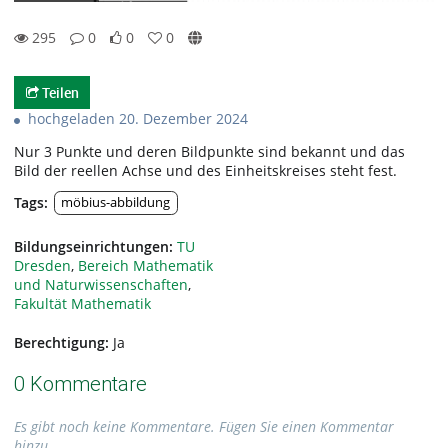
295
0
0
0
0likes
0favorites
295views
0Kommentare
Teilen
hochgeladen 20. Dezember 2024
Nur 3 Punkte und deren Bildpunkte sind bekannt und das
Bild der reellen Achse und des Einheitskreises steht fest.
Tags:
möbius-abbildung
Bildungseinrichtungen:
TU
Dresden
,
Bereich Mathematik
und Naturwissenschaften
,
Fakultät Mathematik
Berechtigung:
Ja
0 Kommentare
Es gibt noch keine Kommentare. Fügen Sie einen Kommentar
hinzu.