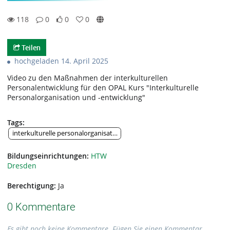
118
0
0
0
0likes
0favorites
118views
0Kommentare
Teilen
hochgeladen 14. April 2025
Video zu den Maßnahmen der interkulturellen
Personalentwicklung für den OPAL Kurs "Interkulturelle
Personalorganisation und -entwicklung"
Tags:
interkulturelle personalorganisation und -entwicklung
Bildungseinrichtungen:
HTW
Dresden
Berechtigung:
Ja
0 Kommentare
Es gibt noch keine Kommentare. Fügen Sie einen Kommentar