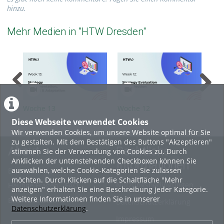
hinzu.
Mehr Medien in "HTW Dresden"
Woche 13
Woche 12
Woc
Diese Webseite verwendet Cookies
Wir verwenden Cookies, um unsere Website optimal für Sie
zu gestalten. Mit dem Bestätigen des Buttons "Akzeptieren"
About
Rechtliche
stimmen Sie der Verwendung von Cookies zu. Durch
Anklicken der untenstehenden Checkboxen können Sie
Informationen
auswählen, welche Cookie-Kategorien Sie zulassen
Erste Schritte
möchten. Durch Klicken auf die Schaltfläche "Mehr
Nutzungsbedingungen
Häufige Fragen - FAQ
anzeigen" erhalten Sie eine Beschreibung jeder Kategorie.
Weitere Informationen finden Sie in unserer
Betriebsstatus
Datenschutzerklärung
Datenschutzerklärung
.
Impressum