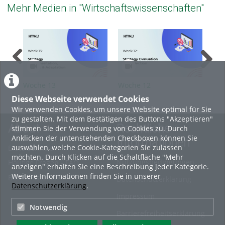
Mehr Medien in "Wirtschaftswissenschaften"
Woche 13
Woche 12
Woc
Diese Webseite verwendet Cookies
Wir verwenden Cookies, um unsere Website optimal für Sie
zu gestalten. Mit dem Bestätigen des Buttons "Akzeptieren"
About
Rechtliche
stimmen Sie der Verwendung von Cookies zu. Durch
Anklicken der untenstehenden Checkboxen können Sie
Informationen
auswählen, welche Cookie-Kategorien Sie zulassen
Erste Schritte
möchten. Durch Klicken auf die Schaltfläche "Mehr
Nutzungsbedingungen
Häufige Fragen - FAQ
anzeigen" erhalten Sie eine Beschreibung jeder Kategorie.
Weitere Informationen finden Sie in unserer
Betriebsstatus
Datenschutzerklärung
Datenschutzerklärung
.
Impressum
Notwendig
Barrierefreiheitserklärung