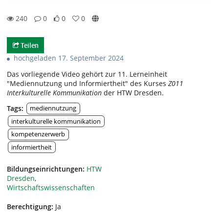
240
0
0
0
0likes
0favorites
240views
0Kommentare
Teilen
hochgeladen 17. September 2024
Das vorliegende Video gehört zur 11. Lerneinheit
"Mediennutzung und Informiertheit" des Kurses
Z011
Interkulturelle Kommunikation
der HTW Dresden.
Tags:
mediennutzung
interkulturelle kommunikation
kompetenzerwerb
informiertheit
Bildungseinrichtungen:
HTW
Dresden
,
Wirtschaftswissenschaften
Berechtigung:
Ja