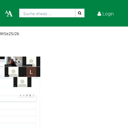
Login
Suche etwas ...
WiSe25/26