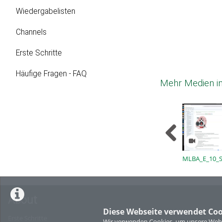
Wiedergabelisten
Channels
Erste Schritte
Häufige Fragen - FAQ
Mehr Medien in
MLBA_E_10_S
About
Diese Webseite verwendet Coo
Erste Schritte
Wir verwenden Cookies, um unsere Websi