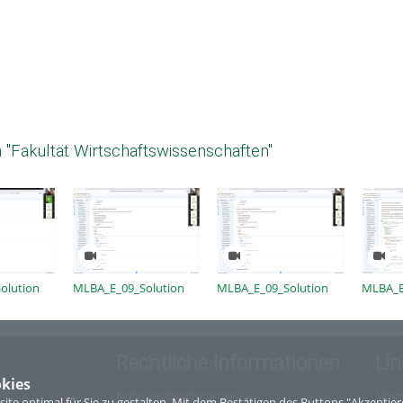
 "Fakultät Wirtschaftswissenschaften"
olution
MLBA_E_09_Solution
MLBA_E_09_Solution
MLBA_E
Rechtliche Informationen
Lin
kies
Nutzungsbedingungen
Site
te optimal für Sie zu gestalten. Mit dem Bestätigen des Buttons "Akzepti