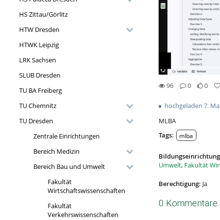
HS Zittau/Görlitz
HTW Dresden
HTWK Leipzig
LRK Sachsen
SLUB Dresden
96
0
0
TU BA Freiberg
0likes
0favorites
96views
0Kommentare
hochgeladen 7. Ma
TU Chemnitz
MLBA
TU Dresden
Tags:
mlba
Zentrale Einrichtungen
Bereich Medizin
Bildungseinrichtung
Umwelt
,
Fakultät Wi
Bereich Bau und Umwelt
Fakultät
Berechtigung:
Ja
Wirtschaftswissenschaften
0 Kommentare
Fakultät
Verkehrswissenschaften