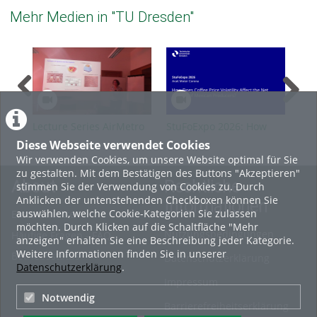
Mehr Medien in "TU Dresden"
Lecture Series AirMetro
StuFoExpo 2026: How
Stu
SS2026 Guest A.
Does Coffee Price
or 
Diese Webseite verwendet Cookies
Guehnemann
Volatility Affect the Net
Ind
Wir verwenden Cookies, um unsere Website optimal für Sie
Income of Mexican
Aff
zu gestalten. Mit dem Bestätigen des Buttons "Akzeptieren"
Producers?
About
Rechtliche
stimmen Sie der Verwendung von Cookies zu. Durch
Anklicken der untenstehenden Checkboxen können Sie
Informationen
auswählen, welche Cookie-Kategorien Sie zulassen
Erste Schritte
möchten. Durch Klicken auf die Schaltfläche "Mehr
Nutzungsbedingungen
Häufige Fragen - FAQ
anzeigen" erhalten Sie eine Beschreibung jeder Kategorie.
Weitere Informationen finden Sie in unserer
Betriebsstatus
Datenschutzerklärung
Datenschutzerklärung
.
Impressum
Notwendig
Barrierefreiheitserklärung