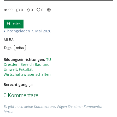
99
0
0
0
0likes
0favorites
99views
0Kommentare
Teilen
hochgeladen 7. Mai 2026
MLBA
Tags:
mlba
Bildungseinrichtungen:
TU
Dresden
,
Bereich Bau und
Umwelt
,
Fakultät
Wirtschaftswissenschaften
Berechtigung:
Ja
0 Kommentare
Es gibt noch keine Kommentare. Fügen Sie einen Kommentar
hinzu.