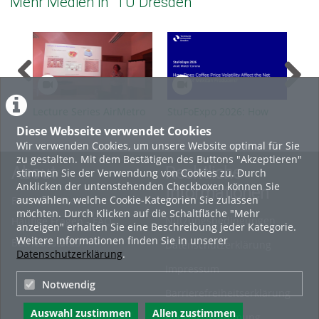
Mehr Medien in "TU Dresden"
Lecture Series AirMetro
StuFoExpo 2026: How
Stu
SS2026 Guest A.
Does Coffee Price
or 
Diese Webseite verwendet Cookies
Guehnemann
Volatility Affect the Net
Ind
Wir verwenden Cookies, um unsere Website optimal für Sie
Income of Mexican
Aff
zu gestalten. Mit dem Bestätigen des Buttons "Akzeptieren"
Producers?
About
Rechtliche
stimmen Sie der Verwendung von Cookies zu. Durch
Anklicken der untenstehenden Checkboxen können Sie
Informationen
auswählen, welche Cookie-Kategorien Sie zulassen
Erste Schritte
möchten. Durch Klicken auf die Schaltfläche "Mehr
Nutzungsbedingungen
Häufige Fragen - FAQ
anzeigen" erhalten Sie eine Beschreibung jeder Kategorie.
Weitere Informationen finden Sie in unserer
Betriebsstatus
Datenschutzerklärung
Datenschutzerklärung
.
Impressum
Notwendig
Barrierefreiheitserklärung
Auswahl zustimmen
Allen zustimmen
Cookie-Zustimmung