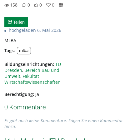
158
0
0
0
0likes
0favorites
158views
0Kommentare
Teilen
hochgeladen 6. Mai 2026
MLBA
Tags:
mlba
Bildungseinrichtungen:
TU
Dresden
,
Bereich Bau und
Umwelt
,
Fakultät
Wirtschaftswissenschaften
Berechtigung:
Ja
0 Kommentare
Es gibt noch keine Kommentare. Fügen Sie einen Kommentar
hinzu.