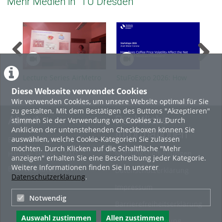
Mehr Medien in "TU Dresden"
Lecture Series AirMetro
StuFoExpo 2026: How
Stu
SS2026 Guest A.
Does Coffee Price
or 
Diese Webseite verwendet Cookies
Guehnemann
Volatility Affect the Net
Ind
Wir verwenden Cookies, um unsere Website optimal für Sie
Income of Mexican
Aff
zu gestalten. Mit dem Bestätigen des Buttons "Akzeptieren"
Producers?
About
Rechtliche
stimmen Sie der Verwendung von Cookies zu. Durch
Anklicken der untenstehenden Checkboxen können Sie
Informationen
auswählen, welche Cookie-Kategorien Sie zulassen
Erste Schritte
möchten. Durch Klicken auf die Schaltfläche "Mehr
Nutzungsbedingungen
Häufige Fragen - FAQ
anzeigen" erhalten Sie eine Beschreibung jeder Kategorie.
Weitere Informationen finden Sie in unserer
Betriebsstatus
Datenschutzerklärung
Datenschutzerklärung
.
Impressum
Notwendig
Barrierefreiheitserklärung
Auswahl zustimmen
Allen zustimmen
Cookie-Zustimmung