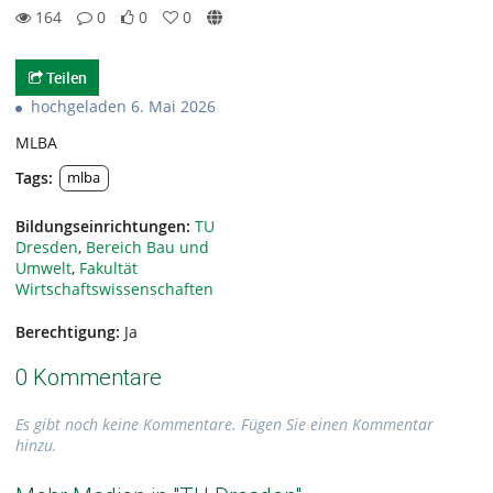
164
0
0
0
0likes
0favorites
164views
0Kommentare
Teilen
hochgeladen 6. Mai 2026
MLBA
Tags:
mlba
Bildungseinrichtungen:
TU
Dresden
,
Bereich Bau und
Umwelt
,
Fakultät
Wirtschaftswissenschaften
Berechtigung:
Ja
0 Kommentare
Es gibt noch keine Kommentare. Fügen Sie einen Kommentar
hinzu.