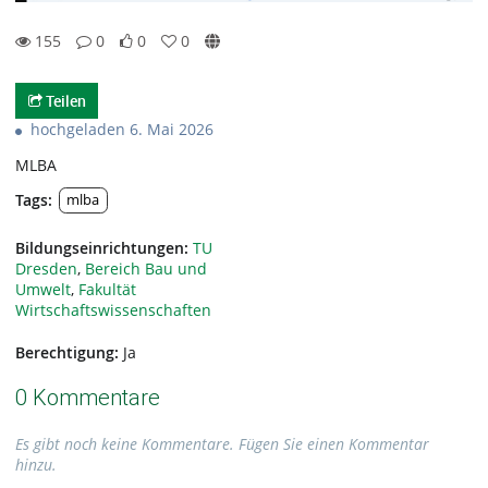
155
0
0
0
0likes
0favorites
155views
0Kommentare
Teilen
hochgeladen 6. Mai 2026
MLBA
Tags:
mlba
Bildungseinrichtungen:
TU
Dresden
,
Bereich Bau und
Umwelt
,
Fakultät
Wirtschaftswissenschaften
Berechtigung:
Ja
0 Kommentare
Es gibt noch keine Kommentare. Fügen Sie einen Kommentar
hinzu.