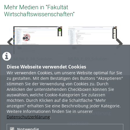
Mehr Medien in "Fakultät
Wirtschaftswissenschaften"
MLBA_E_10_Solution
MLBA_E_09_Solution
MLB
Diese Webseite verwendet Cookies
Wir verwenden Cookies, um unsere Website optimal für Sie
zu gestalten. Mit dem Bestätigen des Buttons "Akzeptieren"
About
Rechtliche
stimmen Sie der Verwendung von Cookies zu. Durch
Anklicken der untenstehenden Checkboxen können Sie
Informationen
auswählen, welche Cookie-Kategorien Sie zulassen
Erste Schritte
möchten. Durch Klicken auf die Schaltfläche "Mehr
Nutzungsbedingungen
Häufige Fragen - FAQ
anzeigen" erhalten Sie eine Beschreibung jeder Kategorie.
Weitere Informationen finden Sie in unserer
Betriebsstatus
Datenschutzerklärung
Datenschutzerklärung
.
Impressum
Notwendig