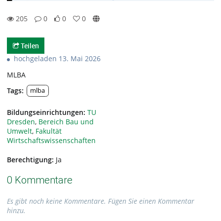
205
0
0
0
0likes
0favorites
205views
0Kommentare
Teilen
hochgeladen 13. Mai 2026
MLBA
Tags:
mlba
Bildungseinrichtungen:
TU
Dresden
,
Bereich Bau und
Umwelt
,
Fakultät
Wirtschaftswissenschaften
Berechtigung:
Ja
0 Kommentare
Es gibt noch keine Kommentare. Fügen Sie einen Kommentar
hinzu.