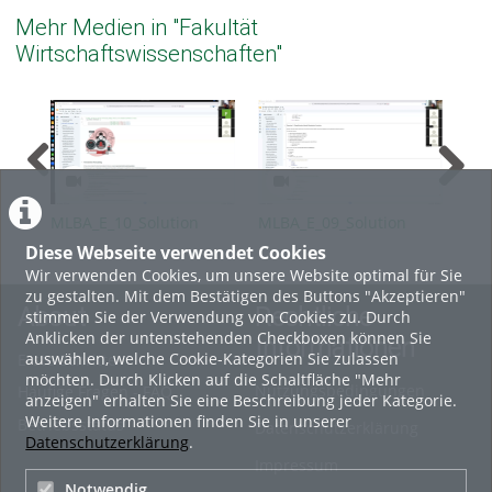
Mehr Medien in "Fakultät
Wirtschaftswissenschaften"
MLBA_E_10_Solution
MLBA_E_09_Solution
MLB
Diese Webseite verwendet Cookies
Wir verwenden Cookies, um unsere Website optimal für Sie
zu gestalten. Mit dem Bestätigen des Buttons "Akzeptieren"
About
Rechtliche
stimmen Sie der Verwendung von Cookies zu. Durch
Anklicken der untenstehenden Checkboxen können Sie
Informationen
auswählen, welche Cookie-Kategorien Sie zulassen
Erste Schritte
möchten. Durch Klicken auf die Schaltfläche "Mehr
Nutzungsbedingungen
Häufige Fragen - FAQ
anzeigen" erhalten Sie eine Beschreibung jeder Kategorie.
Weitere Informationen finden Sie in unserer
Betriebsstatus
Datenschutzerklärung
Datenschutzerklärung
.
Impressum
Notwendig