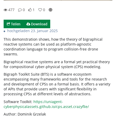
477
0
1
0
1likes
0favorites
477views
0Kommentare
Teilen
Download
hochgeladen 23. Januar 2025
This demonstration shows, how the theory of bigraphical
reactive systems can be used as platform-agnostic
coordination language to program collision-free drone
swarms.
Bigraphical reactive systems are a formal yet practical theory
for compositional cyber-physical system (CPS) modeling.
Bigraph Toolkit Suite (BTS) is a software ecosystem
encompassing many frameworks and tools for the research
and development of CPSs on a formal basis. It offers a variety
of APIs that provide users with significant flexibility in
processing CPSs at different levels of abstractions.
Software Toolkit:
https://uniagent-
cyberphysicalassets.github.io/cps.asset.crazyflie/
Author: Dominik Grzelak