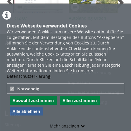
RT2 U7
Autolanding Urban
RT2
Condor
Diese Webseite verwendet Cookies
Wir verwenden Cookies, um unsere Website optimal für Sie
zu gestalten. Mit dem Bestätigen des Buttons "Akzeptieren"
About
Rechtliche
stimmen Sie der Verwendung von Cookies zu. Durch
Anklicken der untenstehenden Checkboxen können Sie
Informationen
auswählen, welche Cookie-Kategorien Sie zulassen
Erste Schritte
möchten. Durch Klicken auf die Schaltfläche "Mehr
Nutzungsbedingungen
Häufige Fragen - FAQ
anzeigen" erhalten Sie eine Beschreibung jeder Kategorie.
Weitere Informationen finden Sie in unserer
Betriebsstatus
Datenschutzerklärung
Datenschutzerklärung
.
Impressum
Notwendig
Barrierefreiheitserklärung
Auswahl zustimmen
Allen zustimmen
Cookie-Zustimmung
Alle ablehnen
Links
Sitemap
Mehr anzeigen