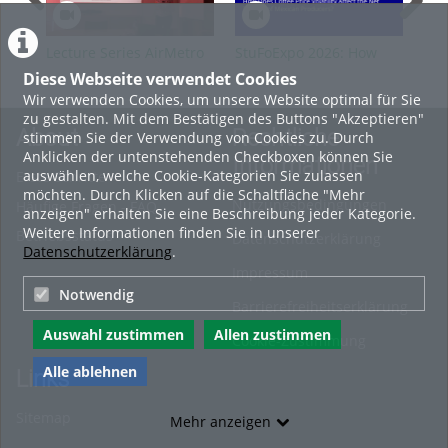
Lecture Series AirMetro
StuFoExpo 2026: How
Stu
SS2026 Guest A.
Does Coffee Price
or 
Diese Webseite verwendet Cookies
Guehnemann
Volatility Affect the Net
Ind
Wir verwenden Cookies, um unsere Website optimal für Sie
Income of Mexican
Aff
zu gestalten. Mit dem Bestätigen des Buttons "Akzeptieren"
Producers?
About
Rechtliche
stimmen Sie der Verwendung von Cookies zu. Durch
Anklicken der untenstehenden Checkboxen können Sie
Informationen
auswählen, welche Cookie-Kategorien Sie zulassen
Erste Schritte
möchten. Durch Klicken auf die Schaltfläche "Mehr
Nutzungsbedingungen
Häufige Fragen - FAQ
anzeigen" erhalten Sie eine Beschreibung jeder Kategorie.
Weitere Informationen finden Sie in unserer
Betriebsstatus
Datenschutzerklärung
Datenschutzerklärung
.
Impressum
Notwendig
Barrierefreiheitserklärung
Auswahl zustimmen
Allen zustimmen
Cookie-Zustimmung
Alle ablehnen
Links
Sitemap
Mehr anzeigen