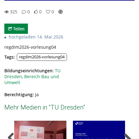
325
0
0
0
0likes
0favorites
325views
0Kommentare
Teilen
hochgeladen 14. Mai 2026
regdim2026-vorlesung04
Tags:
regdim2026-vorlesung04
Bildungseinrichtungen:
TU
Dresden
,
Bereich Bau und
Umwelt
Berechtigung:
Ja
Mehr Medien in "TU Dresden"