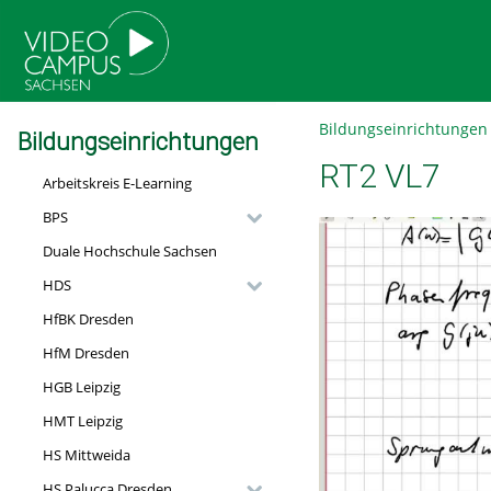
go
go
go
to
to
to
navigation
main
footer
content
Bildungseinrichtungen
Bildungseinrichtungen
RT2 VL7
Arbeitskreis E-Learning
BPS
Duale Hochschule Sachsen
HDS
HfBK Dresden
HfM Dresden
HGB Leipzig
HMT Leipzig
HS Mittweida
HS Palucca Dresden