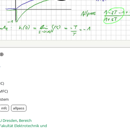
6
MC)
(MFC)
ystem
mfc
allpass
U Dresden
,
Bereich
Fakultät Elektrotechnik und