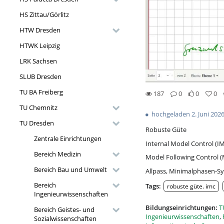
HS Zittau/Görlitz
HTW Dresden
HTWK Leipzig
LRK Sachsen
SLUB Dresden
TU BA Freiberg
187
0
0
0
0likes
0favorites
187views
0Kommentare
TU Chemnitz
hochgeladen 2. Juni 202
TU Dresden
Robuste Güte
Zentrale Einrichtungen
Internal Model Control (I
Bereich Medizin
Model Following Control 
Bereich Bau und Umwelt
Allpass, Minimalphasen-S
Bereich
Tags:
robuste güte. imc
Ingenieurwissenschaften
Bildungseinrichtungen:
T
Bereich Geistes- und
Ingenieurwissenschaften
,
Sozialwissenschaften