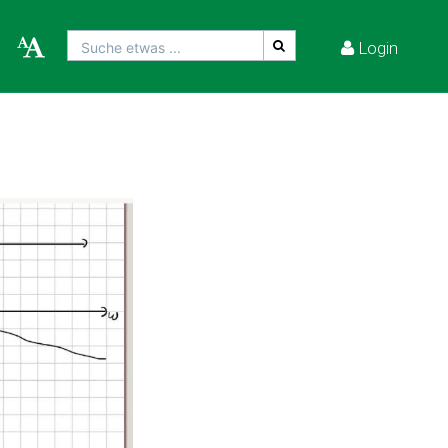
Login
Suche etwas ...