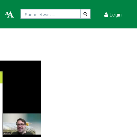
Login
Suche etwas ...