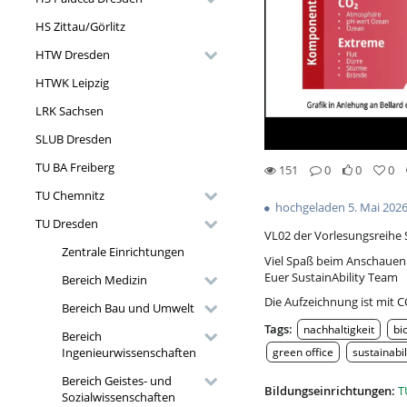
HS Zittau/Görlitz
HTW Dresden
HTWK Leipzig
LRK Sachsen
SLUB Dresden
TU BA Freiberg
151
0
0
0
0likes
0favorites
151views
0Kommentare
TU Chemnitz
hochgeladen 5. Mai 202
TU Dresden
VL02 der Vorlesungsreihe S
Zentrale Einrichtungen
Viel Spaß beim Anschauen
Euer SustainAbility Team
Bereich Medizin
Die Aufzeichnung ist mit C
Bereich Bau und Umwelt
Tags:
nachhaltigkeit
bi
Bereich
green office
sustainabil
Ingenieurwissenschaften
Bereich Geistes- und
Bildungseinrichtungen:
T
Sozialwissenschaften