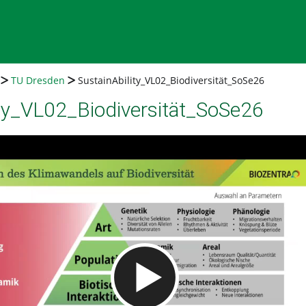
TU Dresden
SustainAbility_VL02_Biodiversität_SoSe26
ity_VL02_Biodiversität_SoSe26
Video abspielen