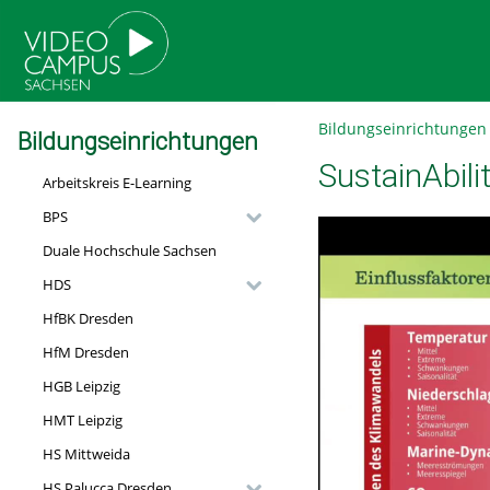
go
go
go
to
to
to
navigation
main
footer
content
Bildungseinrichtungen
Bildungseinrichtungen
SustainAbil
Arbeitskreis E-Learning
BPS
Duale Hochschule Sachsen
HDS
HfBK Dresden
HfM Dresden
HGB Leipzig
HMT Leipzig
HS Mittweida
HS Palucca Dresden