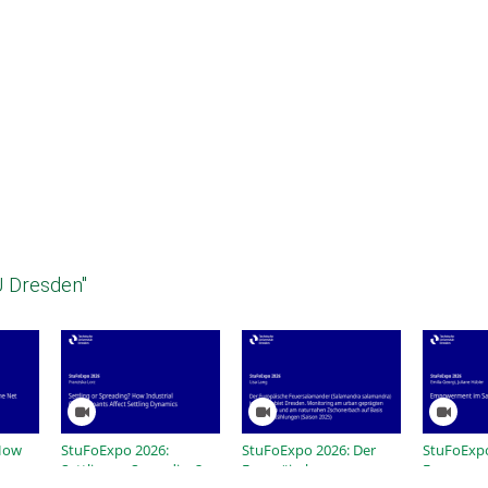
U Dresden"
How
StuFoExpo 2026:
StuFoExpo 2026: Der
StuFoExpo
Settling or Spreading?
Europäische
Empower