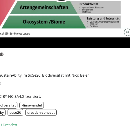
6
ustainAblity im SoSe26: Biodiversität mit Nico Beier
!
C-BY-NC-SA4.0 lizensiert.
odiversität
klimawandel
ity
sose26
dresden-concept
U Dresden