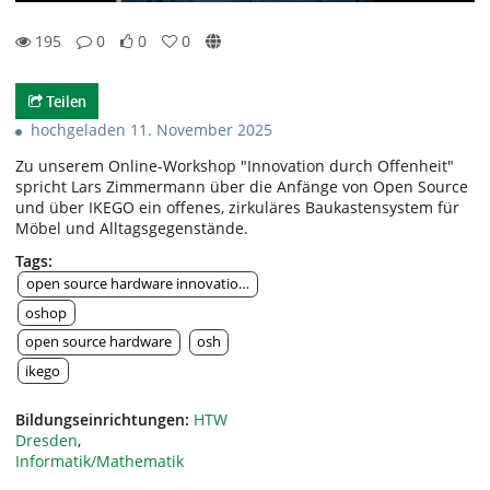
195
0
0
0
0likes
0favorites
195views
0Kommentare
Teilen
hochgeladen 11. November 2025
Zu unserem Online-Workshop "Innovation durch Offenheit"
spricht Lars Zimmermann über die Anfänge von Open Source
und über IKEGO ein offenes, zirkuläres Baukastensystem für
Möbel und Alltagsgegenstände.
Tags:
open source hardware innovation platform
oshop
open source hardware
osh
ikego
Bildungseinrichtungen:
HTW
Dresden
,
Informatik/Mathematik