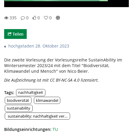
335
0
0
0
0likes
0favorites
335views
0Kommentare
Teilen
hochgeladen 28. Oktober 2023
Die zweite Vorlesung der Vorlesungsreihe SustainAbility im
Wintersemester 2023/24 mit dem Titel "Biodiversität,
Klimawandel und Mensch" von Nico Beier.
Die Aufzeichnung ist mit CC BY-NC-SA 4.0 lizensiert.
Tags:
nachhaltigkeit
biodiversität
klimawandel
sustainability
sustainability: nachhaltigkeit verstehen & umsetzen
Bildungseinrichtungen:
TU