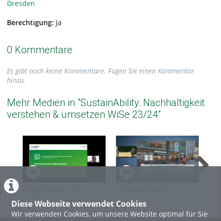
Dresden
Berechtigung:
Ja
0 Kommentare
Es gibt noch keine Kommentare. Fügen Sie einen Kommentar
hinzu.
Mehr Medien in "SustainAbility: Nachhaltigkeit
verstehen & umsetzen WiSe 23/24"
SustainAbility VL12
SustainAbility VL11
Sus
Politics of Climate Justice
Mobilität Rene Pessier
Kli
Diese Webseite verwendet Cookies
Erica Njuguna
Pro
Wir verwenden Cookies, um unsere Website optimal für Sie