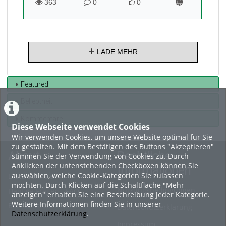
363
0
0
363
0
0
views
Kommentare
likes
LADE MEHR
Featured
Beliebtheit
Kommentare
Diese Webseite verwendet Cookies
Wir verwenden Cookies, um unsere Website optimal für Sie
zu gestalten. Mit dem Bestätigen des Buttons "Akzeptieren"
About
Rechtliche
stimmen Sie der Verwendung von Cookies zu. Durch
Anklicken der untenstehenden Checkboxen können Sie
Informationen
auswählen, welche Cookie-Kategorien Sie zulassen
Erste Schritte
möchten. Durch Klicken auf die Schaltfläche "Mehr
Nutzungsbedingungen
Häufige Fragen - FAQ
anzeigen" erhalten Sie eine Beschreibung jeder Kategorie.
Weitere Informationen finden Sie in unserer
Betriebsstatus
Datenschutzerklärung
Datenschutzerklärung
.
Impressum