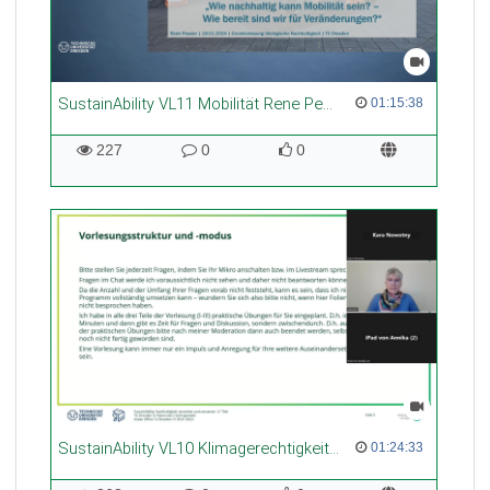
SustainAbility VL11 Mobilität Rene Pessier
01:15:38 duration
01:15:38
227
0
0
227
0
0
views
Kommentare
likes
SustainAbility VL10 Klimagerechtigkeit Prof:in Antonia Kupfer
01:24:33 duration
01:24:33