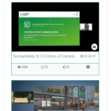
SustainAbility VL12 Politics of Climate Justice Erica Njuguna
01:32:07 duration
01:32:07
204
0
0
204
0
0
views
Kommentare
likes