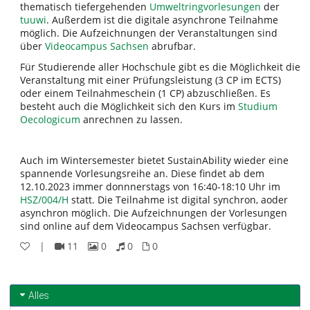
thematisch tiefergehenden
Umweltringvorlesungen
der
tuuwi
. Außerdem ist die digitale asynchrone Teilnahme
möglich. Die Aufzeichnungen der Veranstaltungen sind
über
Videocampus Sachsen
abrufbar.
Für Studierende aller Hochschule gibt es die Möglichkeit die
Veranstaltung mit einer Prüfungsleistung (3 CP im ECTS)
oder einem Teilnahmeschein (1 CP) abzuschließen. Es
besteht auch die Möglichkeit sich den Kurs im
Studium
Oecologicum
anrechnen zu lassen.
Auch im Wintersemester bietet SustainAbility wieder eine
spannende Vorlesungsreihe an. Diese findet ab dem
12.10.2023 immer donnnerstags von 16:40-18:10 Uhr im
HSZ/004/H
statt. Die Teilnahme ist digital synchron, aoder
asynchron möglich. Die Aufzeichnungen der Vorlesungen
sind online auf dem Videocampus Sachsen verfügbar.
|
11
0
0
0
11
0
0
0
Videos
Bilder
Audios
Dateien
Alles