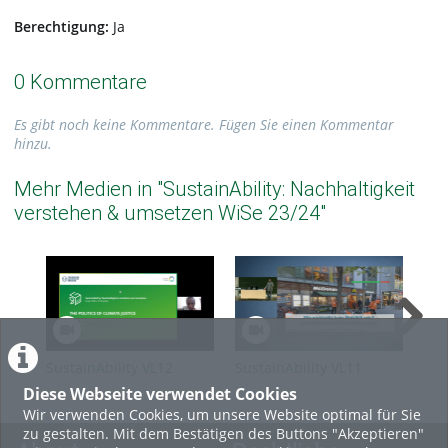
Berechtigung:
Ja
0 Kommentare
Es gibt noch keine Kommentare. Fügen Sie einen Kommentar
hinzu.
Mehr Medien in "SustainAbility: Nachhaltigkeit
verstehen & umsetzen WiSe 23/24"
SustainAbility VL12
SustainAbility VL11
Sus
Politics of Climate Justice
Mobilität Rene Pessier
Kli
Diese Webseite verwendet Cookies
Erica Njuguna
Pro
Wir verwenden Cookies, um unsere Website optimal für Sie
zu gestalten. Mit dem Bestätigen des Buttons "Akzeptieren"