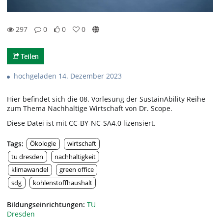
297
0
0
0
0likes
0favorites
297views
0Kommentare
Teilen
hochgeladen 14. Dezember 2023
Hier befindet sich die 08. Vorlesung der SustainAbility Reihe
zum Thema Nachhaltige Wirtschaft von Dr. Scope.
Diese Datei ist mit CC-BY-NC-SA4.0 lizensiert.
Tags:
Ökologie
wirtschaft
tu dresden
nachhaltigkeit
klimawandel
green office
sdg
kohlenstoffhaushalt
Bildungseinrichtungen:
TU
Dresden