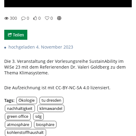
300
0
0
0
0likes
0favorites
300views
0Kommentare
Teilen
hochgeladen 4. November 2023
Die 3. Veranstaltung der Vorlesungsreihe SustainAbility im
WiSe 23 mit dem Referierenden Dr. Valeri Goldberg zu dem
Thema Klimasysteme.
Die Aufzeichnung ist mit CC-BY-NC-SA 4.0 lizensiert.
Tags:
Ökologie
tu dresden
nachhaltigkeit
klimawandel
green office
sdg
atmosphäre
biosphäre
kohlenstoffhaushalt