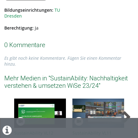
Bildungseinrichtungen:
TU
Dresden
Berechtigung:
Ja
0 Kommentare
Es gibt noch keine Kommentare. Fügen Sie einen Kommentar
hinzu.
Mehr Medien in "SustainAbility: Nachhaltigkeit
verstehen & umsetzen WiSe 23/24"
SustainAbility VL12
SustainAbility VL11
Sus