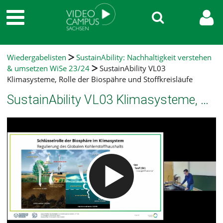
Wiedergabelisten
SustainAbility: Nachhaltigkeit verstehen
& umsetzen WiSe 23/24
SustainAbility VL03
Klimasysteme, Rolle der Biospähre und Stoffkreisläufe
SustainAbility VL03 Klimasysteme, Rolle der Biospähre und Stoffkreisläufe
Video