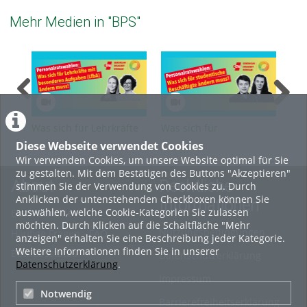
Mehr Medien in "BPS"
Was sich für Lehrkräfte
Was sich für
Was
für besondere Aufgaben
studentische
wis
Diese Webseite verwendet Cookies
(LfbA) ändern muss
Beschäftigte ändern
Mit
Wir verwenden Cookies, um unsere Website optimal für Sie
muss
änd
zu gestalten. Mit dem Bestätigen des Buttons "Akzeptieren"
202
About
Rechtliche
stimmen Sie der Verwendung von Cookies zu. Durch
Anklicken der untenstehenden Checkboxen können Sie
Informationen
auswählen, welche Cookie-Kategorien Sie zulassen
Erste Schritte
möchten. Durch Klicken auf die Schaltfläche "Mehr
Nutzungsbedingungen
Häufige Fragen - FAQ
anzeigen" erhalten Sie eine Beschreibung jeder Kategorie.
Weitere Informationen finden Sie in unserer
Betriebsstatus
Datenschutzerklärung
Datenschutzerklärung
.
Impressum
Notwendig
Barrierefreiheitserklärung