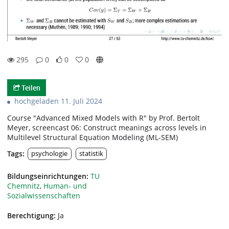
295
0
0
0
0likes
0favorites
295views
0Kommentare
Teilen
hochgeladen 11. Juli 2024
Course "Advanced Mixed Models with R" by Prof. Bertolt
Meyer, screencast 06: Construct meanings across levels in
Multilevel Structural Equation Modeling (ML-SEM)
Tags:
psychologie
statistik
Bildungseinrichtungen:
TU
Chemnitz
,
Human- und
Sozialwissenschaften
Berechtigung:
Ja