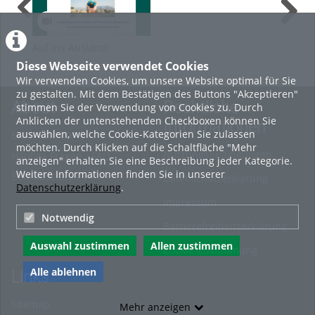
Auf ins Ausland!
Diese Webseite verwendet Cookies
Wir verwenden Cookies, um unsere Website optimal für Sie
zu gestalten. Mit dem Bestätigen des Buttons "Akzeptieren"
About
Rechtliche
stimmen Sie der Verwendung von Cookies zu. Durch
Anklicken der untenstehenden Checkboxen können Sie
Informationen
auswählen, welche Cookie-Kategorien Sie zulassen
Erste Schritte
möchten. Durch Klicken auf die Schaltfläche "Mehr
Nutzungsbedingungen
Häufige Fragen - FAQ
anzeigen" erhalten Sie eine Beschreibung jeder Kategorie.
Weitere Informationen finden Sie in unserer
Betriebsstatus
Datenschutzerklärung
Datenschutzerklärung
.
Impressum
Notwendig
Barrierefreiheitserklärung
Auswahl zustimmen
Allen zustimmen
Cookie-Zustimmung
Alle ablehnen
Links
Sitemap
Mehr anzeigen