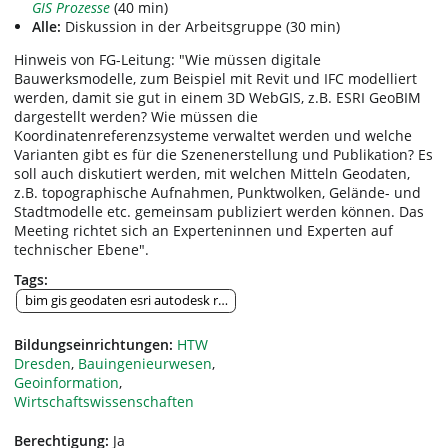
GIS Prozesse
(40 min)
Alle:
Diskussion in der Arbeitsgruppe (30 min)
Hinweis von FG-Leitung: "Wie müssen digitale
Bauwerksmodelle, zum Beispiel mit Revit und IFC modelliert
werden, damit sie gut in einem 3D WebGIS, z.B. ESRI GeoBIM
dargestellt werden? Wie müssen die
Koordinatenreferenzsysteme verwaltet werden und welche
Varianten gibt es für die Szenenerstellung und Publikation? Es
soll auch diskutiert werden, mit welchen Mitteln Geodaten,
z.B. topographische Aufnahmen, Punktwolken, Gelände- und
Stadtmodelle etc. gemeinsam publiziert werden können. Das
Meeting richtet sich an Experteninnen und Experten auf
technischer Ebene".
Tags:
bim gis geodaten esri autodesk revit ifc citygml digitaler zwilling buildi
Bildungseinrichtungen:
HTW
Dresden
,
Bauingenieurwesen
,
Geoinformation
,
Wirtschaftswissenschaften
Berechtigung:
Ja