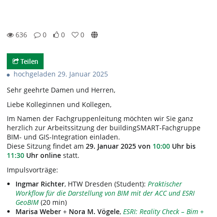
636
0
0
0
0likes
0favorites
636views
0Kommentare
Teilen
hochgeladen 29. Januar 2025
Sehr geehrte Damen und Herren,
Liebe Kolleginnen und Kollegen,
Im Namen der Fachgruppenleitung möchten wir Sie ganz
herzlich zur Arbeitssitzung der buildingSMART-Fachgruppe
BIM- und GIS-Integration einladen.
Diese Sitzung findet am
29. Januar 2025 von
10:00
Uhr bis
11:30
Uhr online
statt.
Impulsvorträge:
Ingmar Richter
, HTW Dresden (Student):
Praktischer
Workflow für die Darstellung von BIM mit der ACC und ESRI
GeoBIM
(20 min)
Marisa Weber
+
Nora M. Vögele
,
ESRI: Reality Check – Bim +