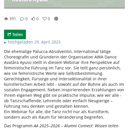
391
0
0
0
0likes
0favorites
391views
0Kommentare
Teilen
hochgeladen 29. April 2025
Die ehemalige Palucca-Absolventin, international tätige
Choreografin und Gründerin der Organisation AWA Dance
Avatâra Ayuso stellt in diesem Webinar ihre Perspektive auf
feministische Führung im Tanz vor. Sie teilt ganz persönlich,
wie sie feministische Werte wie Selbstbestimmung,
Gerechtigkeit, Fürsorge und Intersektionalität in ihrer
künstlerischen Arbeit lebt - sowohl auf der Bühne als auch im
sozialen Engagement. Neben inspirierenden Erzählungen von
ihrem eigenen Weg gibt sie praktische Impulse, wie wir alle -
ob Tanzschaffende, Lehrende oder einfach Neugierige –
Führung neu denken und gestalten können.
Ein Webinar für alle, die Tanz nicht nur als Kunstform,
sondern auch als Raum für Veränderung begreifen.
Das Programm
AA 2025–2026 – Alumni Connect: Wissen teilen