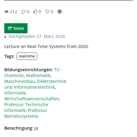
212
0
0
0
0likes
0favorites
212views
0Kommentare
Teilen
hochgeladen 27. März 2026
Lecture on Real-Time Systems from 2020.
Tags:
real-time
Bildungseinrichtungen:
TU
Chemnitz
,
Mathematik
,
Maschinenbau
,
Elektrotechnik
und Informationstechnik
,
Informatik
,
Wirtschaftswissenschaften
,
Professur Technische
Informatik
,
Professur
Betriebssysteme
Berechtigung:
Ja