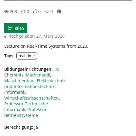
208
0
0
0
0likes
0favorites
208views
0Kommentare
Teilen
hochgeladen 27. März 2026
Lecture on Real-Time Systems from 2020.
Tags:
real-time
Bildungseinrichtungen:
TU
Chemnitz
,
Mathematik
,
Maschinenbau
,
Elektrotechnik
und Informationstechnik
,
Informatik
,
Wirtschaftswissenschaften
,
Professur Technische
Informatik
,
Professur
Betriebssysteme
Berechtigung:
Ja