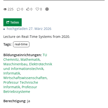
225
0
0
0
0likes
0favorites
225views
0Kommentare
Teilen
hochgeladen 27. März 2026
Lecture on Real-Time Systems from 2020.
Tags:
real-time
Bildungseinrichtungen:
TU
Chemnitz
,
Mathematik
,
Maschinenbau
,
Elektrotechnik
und Informationstechnik
,
Informatik
,
Wirtschaftswissenschaften
,
Professur Technische
Informatik
,
Professur
Betriebssysteme
Berechtigung:
Ja