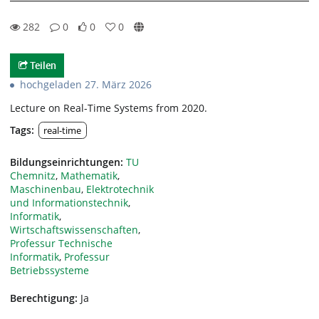
282
0
0
0
0likes
0favorites
282views
0Kommentare
Teilen
hochgeladen 27. März 2026
Lecture on Real-Time Systems from 2020.
Tags:
real-time
Bildungseinrichtungen:
TU
Chemnitz
,
Mathematik
,
Maschinenbau
,
Elektrotechnik
und Informationstechnik
,
Informatik
,
Wirtschaftswissenschaften
,
Professur Technische
Informatik
,
Professur
Betriebssysteme
Berechtigung:
Ja